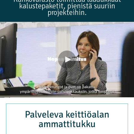
kalustepaketit, pienistä suuriin
projekteihin.
Palveleva keittiöalan
ammattitukku