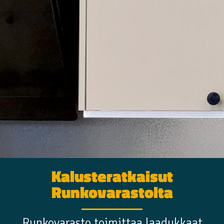
Kalusteratkaisut
Runkovarastolta
Runkovarasto toimittaa laadukkaat