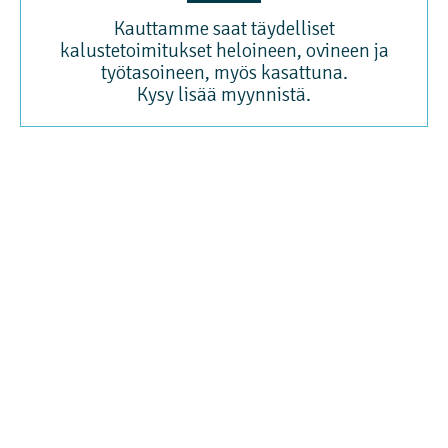
Kauttamme saat täydelliset
kalustetoimitukset heloineen, ovineen ja
työtasoineen, myös kasattuna.
Kysy lisää myynnistä.
Runkovarasto
Runkovarasto on vuodesta 2003 asti Seinäjoen teollisuusalueella toiminut
kalusterunkopakettien tukkuvarasto. Varastossamme on pahvikartonkiin
yksittäispakattuja, kasaamattomia kalusterunkoja (keittiö-, kylpyhuone- ja
komerorungot, kaikki standardikoot). Kauttamme saat myös täydelliset
kalustetoimitukset heloineen, ovineen ja työtasoineen.
Ota yhteyttä
Puh. 044-7800113