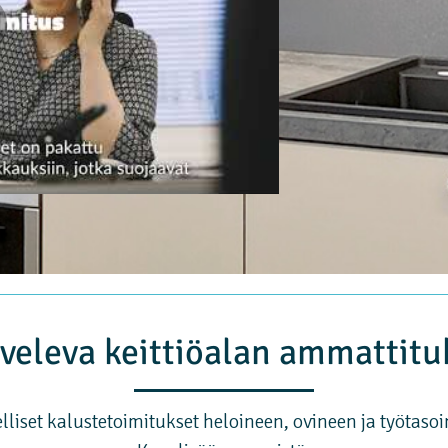
veleva keittiöalan ammattit
liset kalustetoimitukset heloineen, ovineen ja työtaso