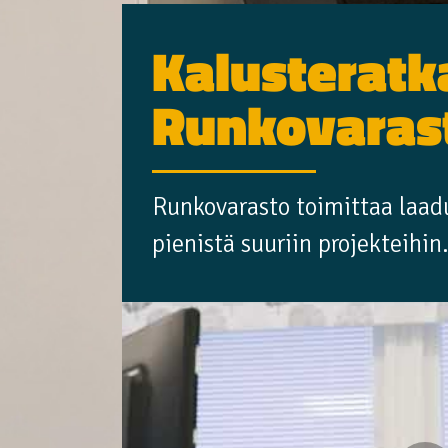
Kalusteratk
Runkovaras
Runkovarasto toimittaa laad
pienistä suuriin projekteihin