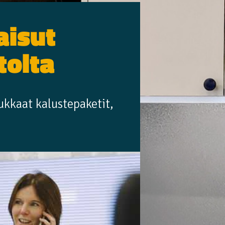
aisut
tolta
ukkaat kalustepaketit,
.