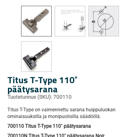
Titus T-Type 110˚
päätysarana
Tuotetunnus (SKU):
700110
Titus T-Type on vaimennettu sarana huippuluokan
ominaisuuksilla ja monipuolisilla säädöillä.
700110 Titus T-Type 110˚ päätysarana
700110N Titus T-Type 110˚ päätysarana Noir