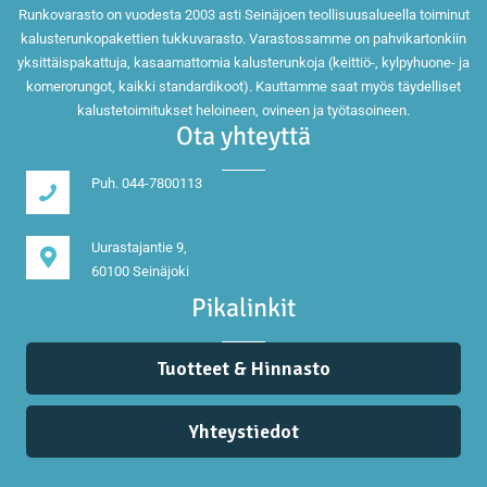
Runkovarasto on vuodesta 2003 asti Seinäjoen teollisuusalueella toiminut
kalusterunkopakettien tukkuvarasto. Varastossamme on pahvikartonkiin
yksittäispakattuja, kasaamattomia kalusterunkoja (keittiö-, kylpyhuone- ja
komerorungot, kaikki standardikoot). Kauttamme saat myös täydelliset
kalustetoimitukset heloineen, ovineen ja työtasoineen.
Ota yhteyttä
Puh. 044-7800113
Uurastajantie 9,
60100 Seinäjoki
Pikalinkit
Tuotteet & Hinnasto
Yhteystiedot