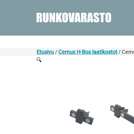
Etusivu
/
Cemux H-Box laatikostot
/ Cemu
🔍