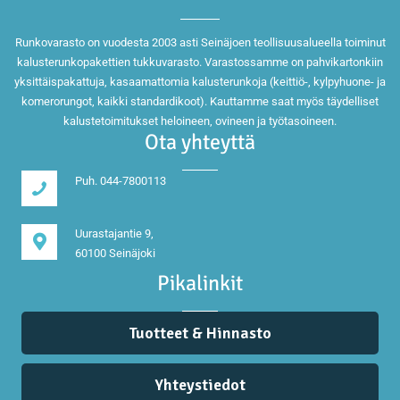
Runkovarasto on vuodesta 2003 asti Seinäjoen teollisuusalueella toiminut
kalusterunkopakettien tukkuvarasto. Varastossamme on pahvikartonkiin
yksittäispakattuja, kasaamattomia kalusterunkoja (keittiö-, kylpyhuone- ja
komerorungot, kaikki standardikoot). Kauttamme saat myös täydelliset
kalustetoimitukset heloineen, ovineen ja työtasoineen.
Ota yhteyttä
Puh. 044-7800113
Uurastajantie 9,
60100 Seinäjoki
Pikalinkit
Tuotteet & Hinnasto
Yhteystiedot