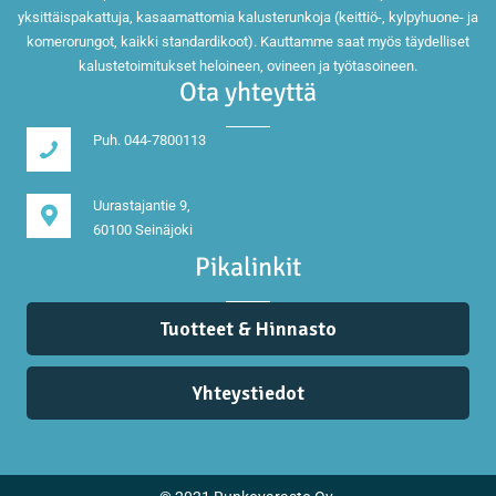
yksittäispakattuja, kasaamattomia kalusterunkoja (keittiö-, kylpyhuone- ja
komerorungot, kaikki standardikoot). Kauttamme saat myös täydelliset
kalustetoimitukset heloineen, ovineen ja työtasoineen.
Ota yhteyttä
Puh. 044-7800113
Uurastajantie 9,
60100 Seinäjoki
Pikalinkit
Tuotteet & Hinnasto
Yhteystiedot