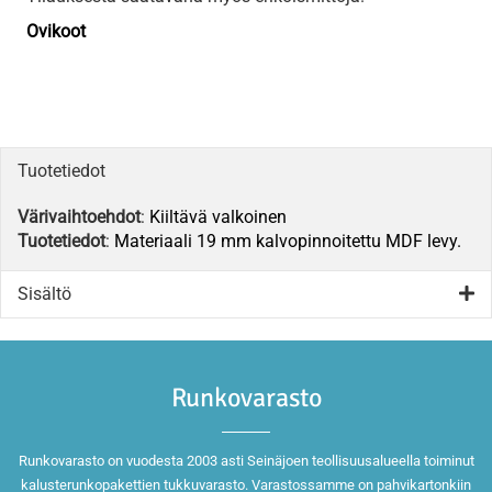
Ovikoot
Tuotetiedot
Värivaihtoehdot
:
Kiiltävä valkoinen
Tuotetiedot
:
Materiaali 19 mm kalvopinnoitettu MDF levy.
Sisältö
Runkovarasto
Runkovarasto on vuodesta 2003 asti Seinäjoen teollisuusalueella toiminut
kalusterunkopakettien tukkuvarasto. Varastossamme on pahvikartonkiin