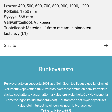
Leveys
: 400, 500, 600, 700, 800, 900, 1000, 1200
Korkeus
: 1750 mm
Syvyys
: 568 mm
Värivaihtoehdot
:
Valkoinen
Tuotetiedot
:
Materiaali 16mm melamiinipinnoitettu
lastulevy (E1)
Sisältö
Runkovarasto
Runkovarasto on vuodesta 2003 asti Seinäjoen teollisuusalueella toiminut
kalusterunkopakettien tukkuvarasto. Varastossamme on pahvikartonkiin
yksittäispakattuja, kasaamattomia kalusterunkoja (keittiö-, kylpyhuone- ja
komerorungot, kaikki standardikoot). Kauttamme saat myös täydelliset
kalustetoimitukset heloineen, ovineen ja työtasoineen.
Ota yhteyttä