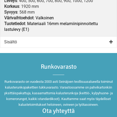
Leveys
: 400, 500, 600, 700, 800, 900, 1000, 1200
Korkeus
: 1920 mm
Syvyys
: 568 mm
Värivaihtoehdot
:
Valkoinen
Tuotetiedot
:
Materiaali 16mm melamiinipinnoitettu
lastulevy (E1)
Sisältö
Runkovarasto
Runkovarasto on vuodesta 2003 asti Seinäjoen teollisuusalueella toiminut
kalusterunkopakettien tukkuvarasto. Varastossamme on pahvikartonkiin
yksittäispakattuja, kasaamattomia kalusterunkoja (keittiö-, kylpyhuone- ja
komerorungot, kaikki standardikoot). Kauttamme saat myös täydelliset
kalustetoimitukset heloineen, ovineen ja työtasoineen.
Ota yhteyttä