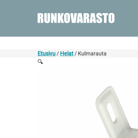
Etusivu
/
Helat
/ Kulmarauta
🔍