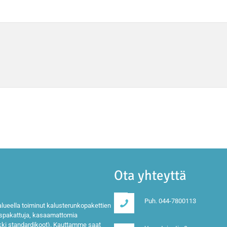
Ota yhteyttä
Puh. 044-7800113
lueella toiminut kalusterunkopakettien
ispakattuja, kasaamattomia
ikki standardikoot). Kauttamme saat