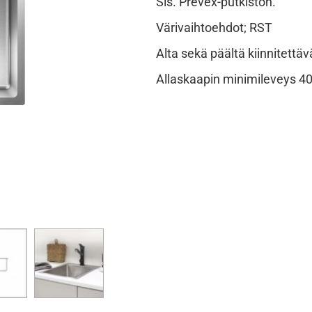
Sis. Prevex-putkiston.
Värivaihtoehdot; RST
Alta sekä päältä kiinnitettäv
Allaskaapin minimileveys 4