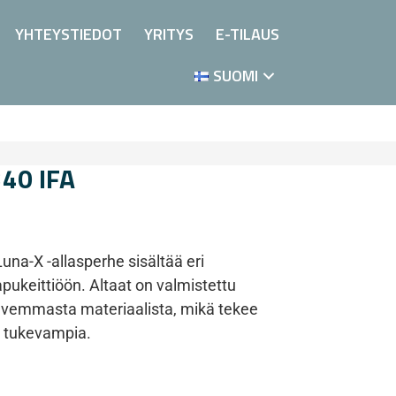
YHTEYSTIEDOT
YRITYS
E-TILAUS
SUOMI
340 IFA
una-X -allasperhe sisältää eri
apukeittiöön. Altaat on valmistettu
ahvemmasta materiaalista, mikä tekee
ia tukevampia.