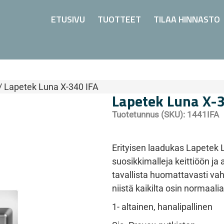
ETUSIVU
TUOTTEET
TILAA HINNASTO
/ Lapetek Luna X-340 IFA
Lapetek Luna X-
Tuotetunnus (SKU):
1441IFA
Erityisen laadukas Lapetek L
suosikkimalleja keittiöön ja 
tavallista huomattavasti v
niistä kaikilta osin normaal
1- altainen, hanalipallinen