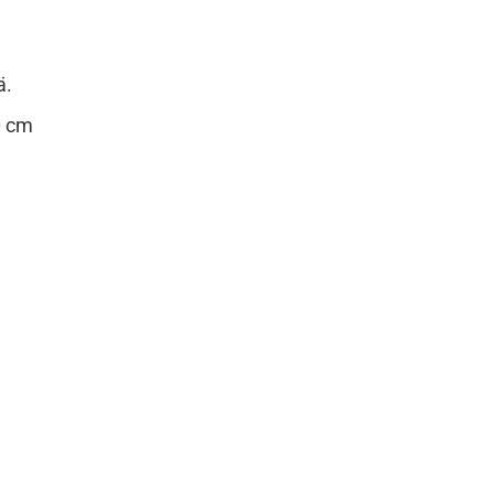
ä.
0 cm