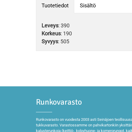
Tuotetiedot
Sisältö
Leveys
: 390
Korkeus
: 190
Syvyys
: 505
Runkovarasto
Runkovarasto on vuodesta 2003 asti Seinäjoen teollisuusa
tukkuvarasto. Varastossamme on pahvikartonkiin yksittä
kalusterunkoja (keittiö-, kylpyhuone- ja komerorungot, ka