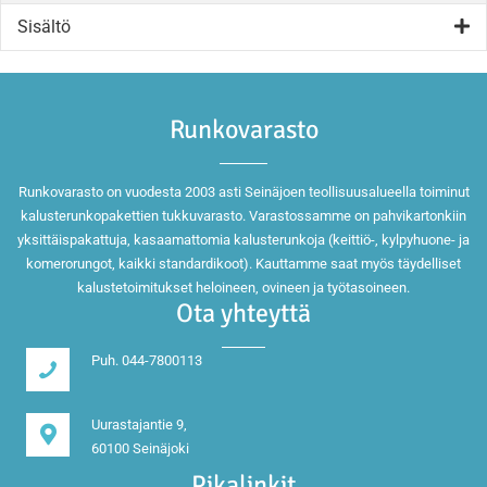
Sisältö
Runkovarasto
Runkovarasto on vuodesta 2003 asti Seinäjoen teollisuusalueella toiminut
kalusterunkopakettien tukkuvarasto. Varastossamme on pahvikartonkiin
yksittäispakattuja, kasaamattomia kalusterunkoja (keittiö-, kylpyhuone- ja
komerorungot, kaikki standardikoot). Kauttamme saat myös täydelliset
kalustetoimitukset heloineen, ovineen ja työtasoineen.
Ota yhteyttä
Puh. 044-7800113
Uurastajantie 9,
60100 Seinäjoki
Pikalinkit