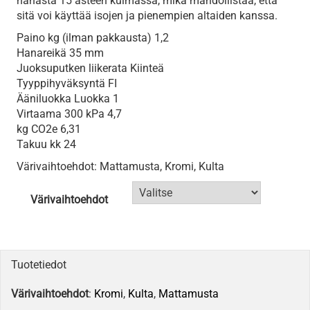
hanasta 15 asteen kulmassa, mikä mahdollistaa, että
sitä voi käyttää isojen ja pienempien altaiden kanssa.
Paino kg (ilman pakkausta) 1,2
Hanareikä 35 mm
Juoksuputken liikerata Kiinteä
Tyyppihyväksyntä FI
Ääniluokka Luokka 1
Virtaama 300 kPa​ 4,7
kg CO2e 6,31
Takuu kk 24
Värivaihtoehdot: Mattamusta, Kromi, Kulta
Värivaihtoehdot
Tuotetiedot
Värivaihtoehdot
:
Kromi
,
Kulta
,
Mattamusta