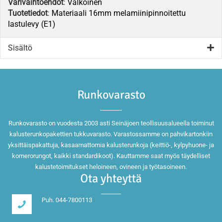
Värivaihtoehdot
:
Valkoinen
Tuotetiedot
:
Materiaali 16mm melamiinipinnoitettu
lastulevy (E1)
Sisältö
Runkovarasto
Runkovarasto on vuodesta 2003 asti Seinäjoen teollisuusalueella toiminut
kalusterunkopakettien tukkuvarasto. Varastossamme on pahvikartonkiin
yksittäispakattuja, kasaamattomia kalusterunkoja (keittiö-, kylpyhuone- ja
komerorungot, kaikki standardikoot). Kauttamme saat myös täydelliset
kalustetoimitukset heloineen, ovineen ja työtasoineen.
Ota yhteyttä
Puh. 044-7800113