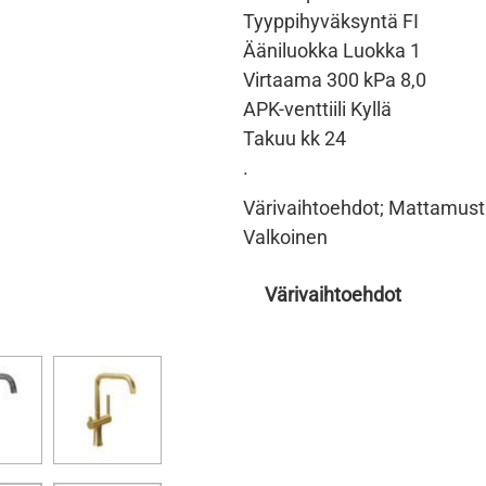
Tyyppihyväksyntä FI
Ääniluokka Luokka 1
Virtaama 300 kPa​ 8,0
APK-venttiili Kyllä
Takuu kk 24
.
Värivaihtoehdot; Mattamusta
Valkoinen
Värivaihtoehdot