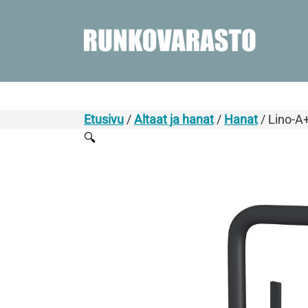
Etusivu
/
Altaat ja hanat
/
Hanat
/ Lino-A
🔍