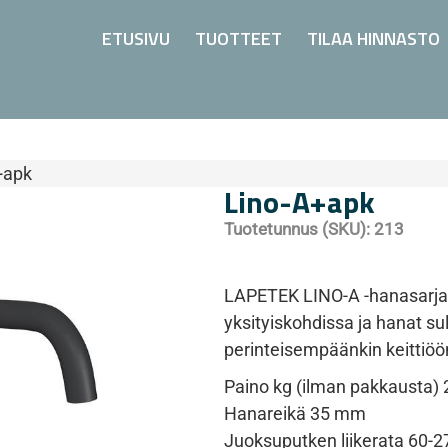
ETUSIVU
TUOTTEET
TILAA HINNASTO
+apk
Lino-A+apk
Tuotetunnus (SKU):
213
LAPETEK LINO-A -hanasarjan
yksityiskohdissa ja hanat sul
perinteisempäänkin keittiöö
Paino kg (ilman pakkausta) 
Hanareikä 35 mm
Juoksuputken liikerata 60-2