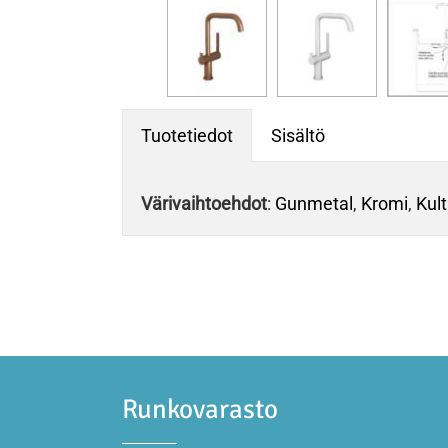
Tuotetiedot
Sisältö
Värivaihtoehdot
:
Gunmetal
,
Kromi
,
Kul
Runkovarasto