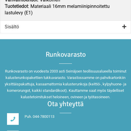
Tuotetiedot
:
Materiaali 16mm melamiinipinnoitettu
lastulevy (E1)
Sisältö
Runkovarasto
Runkovarasto on vuodesta 2003 asti Seinäjoen teollisuusalueella toiminut
kalusterunkopakettien tukkuvarasto. Varastossamme on pahvikartonkiin
yksittäispakattuja, kasaamattomia kalusterunkoja (keittiö-, kylpyhuone- ja
komerorungot, kaikki standardikoot). Kauttamme saat myös täydelliset
kalustetoimitukset heloineen, ovineen ja työtasoineen.
Ota yhteyttä
Puh. 044-7800113