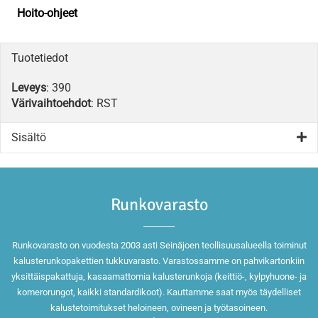
Hoito-ohjeet
Tuotetiedot
Leveys
: 390
Värivaihtoehdot
: RST
Sisältö
Runkovarasto
Runkovarasto on vuodesta 2003 asti Seinäjoen teollisuusalueella toiminut
kalusterunkopakettien tukkuvarasto. Varastossamme on pahvikartonkiin
yksittäispakattuja, kasaamattomia kalusterunkoja (keittiö-, kylpyhuone- ja
komerorungot, kaikki standardikoot). Kauttamme saat myös täydelliset
kalustetoimitukset heloineen, ovineen ja työtasoineen.