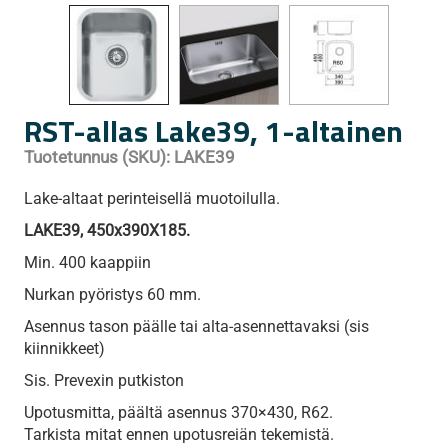
RST-allas Lake39, 1-altainen
Tuotetunnus (SKU):
LAKE39
Lake-altaat perinteisellä muotoilulla.
LAKE39
, 450x390X185.
Min. 400 kaappiin
Nurkan pyöristys 60 mm.
Asennus tason päälle tai alta-asennettavaksi (sis
kiinnikkeet)
Sis. Prevexin putkiston
Upotusmitta, päältä asennus 370×430, R62.
Tarkista mitat ennen upotusreiän tekemistä.