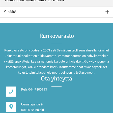
Sisältö
Runkovarasto
Runkovarasto on vuodesta 2003 asti Seinäjoen teollisuusalueella toiminut
kalusterunkopakettien tukkuvarasto. Varastossamme on pahvikartonkiin
yksittäispakattuja, kasaamattomia kalusterunkoja (keittiö-, kylpyhuone- ja
komerorungot, kaikki standardikoot). Kauttamme saat myös täydelliset
kalustetoimitukset heloineen, ovineen ja työtasoineen.
Ota yhteyttä
Puh. 044-7800113
Uurastajantie 9,
60100 Seinäjoki