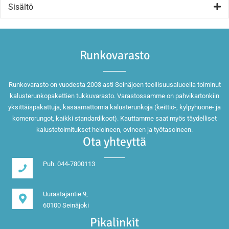
Sisältö
Runkovarasto
Runkovarasto on vuodesta 2003 asti Seinäjoen teollisuusalueella toiminut
kalusterunkopakettien tukkuvarasto. Varastossamme on pahvikartonkiin
yksittäispakattuja, kasaamattomia kalusterunkoja (keittiö-, kylpyhuone- ja
komerorungot, kaikki standardikoot). Kauttamme saat myös täydelliset
kalustetoimitukset heloineen, ovineen ja työtasoineen.
Ota yhteyttä
Puh. 044-7800113
Uurastajantie 9,
60100 Seinäjoki
Pikalinkit