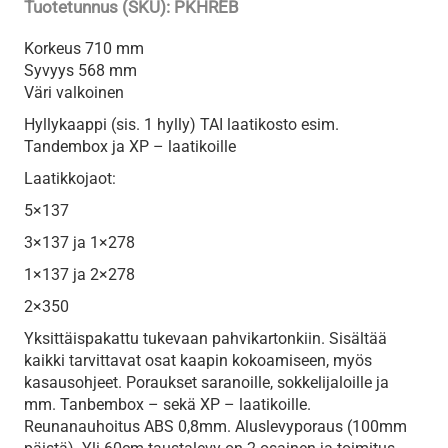
Tuotetunnus (SKU):
PKHREB
Korkeus 710 mm
Syvyys 568 mm
Väri valkoinen
Hyllykaappi (sis. 1 hylly) TAI laatikosto esim.
Tandembox ja XP – laatikoille
Laatikkojaot:
5×137
3×137 ja 1×278
1×137 ja 2×278
2×350
Yksittäispakattu tukevaan pahvikartonkiin. Sisältää
kaikki tarvittavat osat kaapin kokoamiseen, myös
kasausohjeet. Poraukset saranoille, sokkelijaloille ja
mm. Tanbembox – sekä XP – laatikoille.
Reunanauhoitus ABS 0,8mm. Aluslevyporaus (100mm