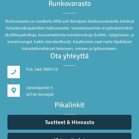
Runkovarasto
Runkovarasto on vuodesta 2003 asti Seinäjoen teollisuusalueella toiminut
kalusterunkopakettien tukkuvarasto. Varastossamme on pahvikartonkiin
yksittäispakattuja, kasaamattomia kalusterunkoja (keittiö-, kylpyhuone- ja
komerorungot, kaikki standardikoot). Kauttamme saat myös täydelliset
kalustetoimitukset heloineen, ovineen ja työtasoineen.
Ota yhteyttä
Puh. 044-7800113
Uurastajantie 9,
60100 Seinäjoki
Pikalinkit
Tuotteet & Hinnasto