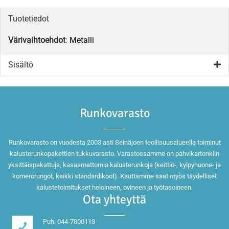
Tuotetiedot
Värivaihtoehdot
:
Metalli
Sisältö
Runkovarasto
Runkovarasto on vuodesta 2003 asti Seinäjoen teollisuusalueella toiminut
kalusterunkopakettien tukkuvarasto. Varastossamme on pahvikartonkiin
yksittäispakattuja, kasaamattomia kalusterunkoja (keittiö-, kylpyhuone- ja
komerorungot, kaikki standardikoot). Kauttamme saat myös täydelliset
kalustetoimitukset heloineen, ovineen ja työtasoineen.
Ota yhteyttä
Puh. 044-7800113