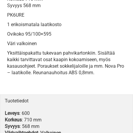
Syvyys 568 mm
PK6URE
1 erikoismatala laatikosto
Ovikoko 95/100×595
Väri valkoinen
Yksittäispakattu tukevaan pahvikartonkiin. Sisältää
kaikki tarvittavat osat kaapin kokoamiseen, myös
kasausohjeet. Poraukset sokkelijaloille ja mm. Nova Pro
– laatikolle. Reunanauhoitus ABS 0,8mm.
Tuotetiedot
Leveys
: 600
Korkeus
: 710 mm
Syvyys
: 568 mm
Värivaihtoehdot
:
Valkoinen