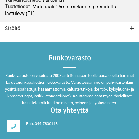
Tuotetiedot
:
Materiaali 16mm melamiinipinnoitettu
lastulevy (E1)
Sisältö
Runkovarasto
Runkovarasto on vuodesta 2003 asti Seinäjoen teollisuusalueella toiminut
kalusterunkopakettien tukkuvarasto. Varastossamme on pahvikartonkiin
yksittäispakattuja, kasaamattomia kalusterunkoja (keittiö-, kylpyhuone- ja
komerorungot, kaikki standardikoot). Kauttamme saat myös täydelliset
kalustetoimitukset heloineen, ovineen ja työtasoineen.
Ota yhteyttä
Puh. 044-7800113