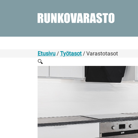
Etusivu
/
Työtasot
/ Varastotasot
🔍