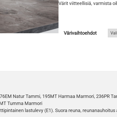
Värit viitteellisiä, varmista 
Värivaihtoehdot
 4076EM Natur Tammi, 195MT Harmaa Marmori, 236PR T
72MT Tumma Marmori
ttipintainen lastulevy (E1). Suora reuna, reunanauhoitu