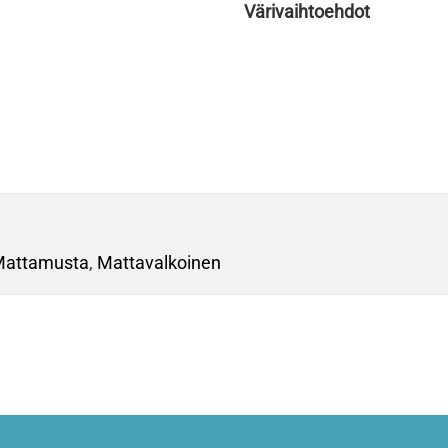
Värivaihtoehdot
attamusta
,
Mattavalkoinen