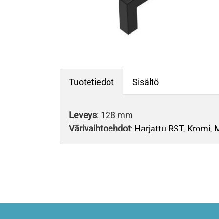
Tuotetiedot
Sisältö
Leveys
: 128 mm
Värivaihtoehdot
:
Harjattu RST
,
Kromi
,
M