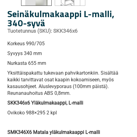
Seinäkulmakaappi L-malli,
340-syvä
Tuotetunnus (SKU):
SKK346x6
Korkeus 990/705
Syvyys 340 mm
Nurkasta 655 mm
Yksittäispakattu tukevaan pahvikartonkiin. Sisältää
kaikki tarvittavat osat kaapin kokoamiseen, myös
kasausohjeet. Aluslevyporaus (100mm päistä).
Reunanauhoitus ABS 0,8mm.
SKK346x6 Yläkulmakaappi, L-malli
Ovikoko 988×295 2 kpl
SMK346X6 Matala yläkulmakaappi L-malli