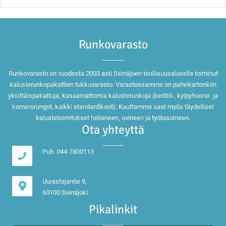
Runkovarasto
Runkovarasto on vuodesta 2003 asti Seinäjoen teollisuusalueella toiminut
kalusterunkopakettien tukkuvarasto. Varastossamme on pahvikartonkiin
yksittäispakattuja, kasaamattomia kalusterunkoja (keittiö-, kylpyhuone- ja
komerorungot, kaikki standardikoot). Kauttamme saat myös täydelliset
kalustetoimitukset heloineen, ovineen ja työtasoineen.
Ota yhteyttä
Puh. 044-7800113
Uurastajantie 9,
60100 Seinäjoki
Pikalinkit