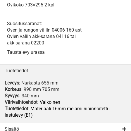
Ovikoko 703×295 2 kpl
Suositussaranat:
Oven ja rungon väliin 04006 160 ast
Ovien väliin akk-sarana 04116 tai
akk-sarana 02200
Taustalevy urassa
Tuotetiedot
Leveys
: Nurkasta 655 mm
Korkeus
: 990 mm 705 mm
Syvyys
: 340 mm
Värivaihtoehdot
:
Valkoinen
Tuotetiedot
:
Materiaali 16mm melamiinipinnoitettu
lastulevy (E1)
Sisältö