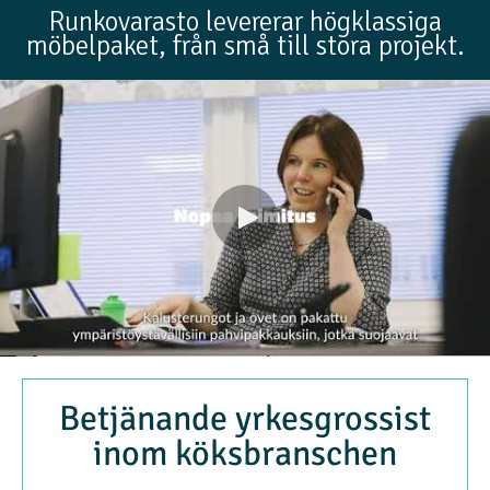
Runkovarasto levererar högklassiga
möbelpaket, från små till stora projekt.
Betjänande yrkesgrossist
inom köksbranschen