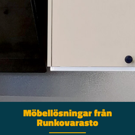
Möbellösningar från
Runkovarasto