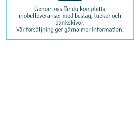
Genom oss får du kompletta
möbelleveranser med beslag, luckor och
bänkskivor.
Vår försäljning ger gärna mer information.
Runkovarasto
Runkovarasto är ett grossistlager för möbelstommar som sedan 2003 har
verkat inom Seinäjoki industriområde. I vårt lager finns enskilt förpackade och
omonterade möbelstommar förpackade i kartong (köks-, badrums- och
skåpstommar, alla standardstorlekar). Genom oss får du också kompletta
möbelleveranser med beslag, dörrar och bänkskivor.
Kontakta oss
Tfn. 044-7800113