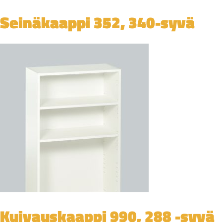
Seinäkaappi 352, 340-syvä
Kuivauskaappi 990, 288 -syvä