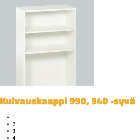
Kuivauskaappi 990, 340 -syvä
1
2
3
4