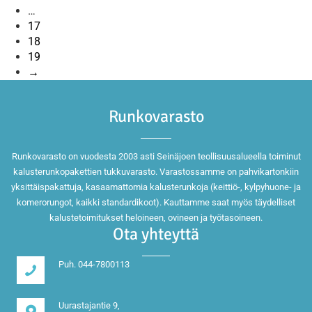
…
17
18
19
→
Runkovarasto
Runkovarasto on vuodesta 2003 asti Seinäjoen teollisuusalueella toiminut
kalusterunkopakettien tukkuvarasto. Varastossamme on pahvikartonkiin
yksittäispakattuja, kasaamattomia kalusterunkoja (keittiö-, kylpyhuone- ja
komerorungot, kaikki standardikoot). Kauttamme saat myös täydelliset
kalustetoimitukset heloineen, ovineen ja työtasoineen.
Ota yhteyttä
Puh. 044-7800113
Uurastajantie 9,