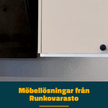
Möbellösningar från
Runkovarasto