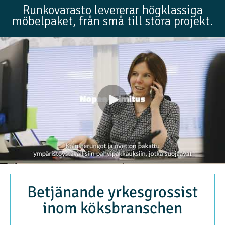
Runkovarasto levererar högklassiga
möbelpaket, från små till stora projekt.
Betjänande yrkesgrossist
inom köksbranschen