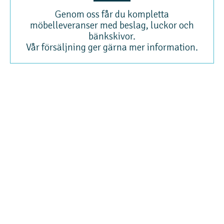
Genom oss får du kompletta
möbelleveranser med beslag, luckor och
bänkskivor.
Vår försäljning ger gärna mer information.
Runkovarasto
Runkovarasto är ett grossistlager för möbelstommar som sedan 2003 har
verkat inom Seinäjoki industriområde. I vårt lager finns enskilt förpackade och
omonterade möbelstommar förpackade i kartong (köks-, badrums- och
skåpstommar, alla standardstorlekar). Genom oss får du också kompletta
möbelleveranser med beslag, dörrar och bänkskivor.
Kontakta oss
Tfn. 044-7800113