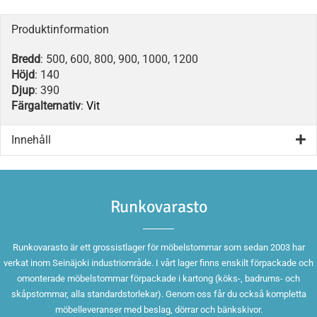
Produktinformation
Bredd
: 500, 600, 800, 900, 1000, 1200
Höjd
: 140
Djup
: 390
Färgalternativ
:
Vit
Innehåll
Runkovarasto
Runkovarasto är ett grossistlager för möbelstommar som sedan 2003 har
verkat inom Seinäjoki industriområde. I vårt lager finns enskilt förpackade och
omonterade möbelstommar förpackade i kartong (köks-, badrums- och
skåpstommar, alla standardstorlekar). Genom oss får du också kompletta
möbelleveranser med beslag, dörrar och bänkskivor.