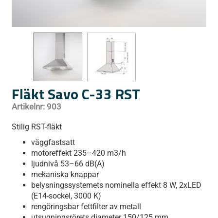
Fläkt Savo C-33 RST
Artikelnr:
903
Stilig RST-fläkt
väggfastsatt
motoreffekt 235–420 m3/h
ljudnivå 53–66 dB(A)
mekaniska knappar
belysningssystemets nominella effekt 8 W, 2xLED
(E14-sockel, 3000 K)
rengöringsbar fettfilter av metall
utsugningsrörets diameter 150/125 mm