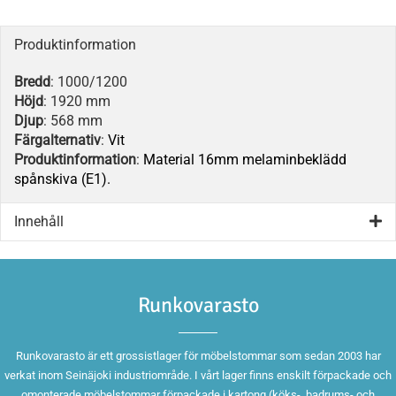
Produktinformation
Bredd
: 1000/1200
Höjd
: 1920 mm
Djup
: 568 mm
Färgalternativ
:
Vit
Produktinformation
:
Material 16mm melaminbeklädd
spånskiva (E1).
Innehåll
Runkovarasto
Runkovarasto är ett grossistlager för möbelstommar som sedan 2003 har
verkat inom Seinäjoki industriområde. I vårt lager finns enskilt förpackade och
omonterade möbelstommar förpackade i kartong (köks-, badrums- och