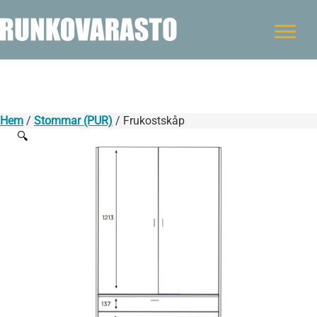
Hem
/
Stommar (PUR)
/ Frukostskåp
🔍