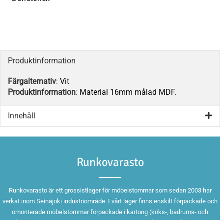
Produktinformation
Färgalternativ
:
Vit
Produktinformation
:
Material 16mm målad MDF.
Innehåll
Runkovarasto
Runkovarasto är ett grossistlager för möbelstommar som sedan 2003 har
verkat inom Seinäjoki industriområde. I vårt lager finns enskilt förpackade och
omonterade möbelstommar förpackade i kartong (köks-, badrums- och