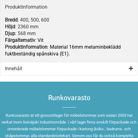
Produktinformation
Bredd
: 400, 500, 600
Höjd
: 2360 mm
Djup
: 568 mm
Färgalternativ
:
Vit
Produktinformation
:
Material 16mm melaminbeklädd
fuktbeständig spånskiva (E1).
Innehåll
Runkovarasto
Runkovarasto är ett grossistlager för möbelstommar som sedan 2003 har
verkat inom Seinäjoki industriområde. I vårt lager finns enskilt förpackade och
omonterade möbelstommar förpackade i kartong (köks-, badrums- och
skåpstommar, alla standardstorlekar). Genom oss får du också kompletta