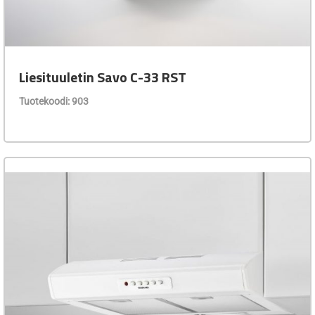
Liesituuletin Savo C-33 RST
Tuotekoodi: 903