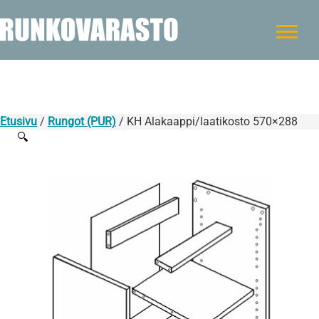
Etusivu
/
Rungot (PUR)
/ KH Alakaappi/laatikosto 570×288
🔍