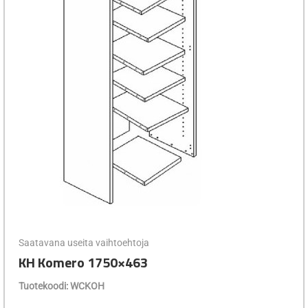
Saatavana useita vaihtoehtoja
KH Komero 1750×463
Tuotekoodi: WCKOH