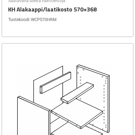
Saatavana useita vaihtoehtoja
KH Alakaappi/laatikosto 570×368
Tuotekoodi: WCP570HRM