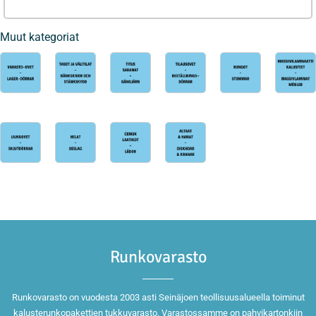
Muut kategoriat
Runkovarasto
Runkovarasto on vuodesta 2003 asti Seinäjoen teollisuusalueella toiminut
kalusterunkopakettien tukkuvarasto. Varastossamme on pahvikartonkiin