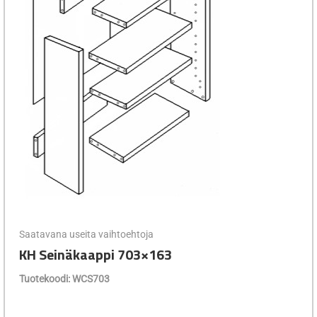
Saatavana useita vaihtoehtoja
KH Seinäkaappi 703×163
Tuotekoodi: WCS703