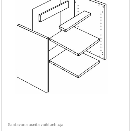
Saatavana useita vaihtoehtoja