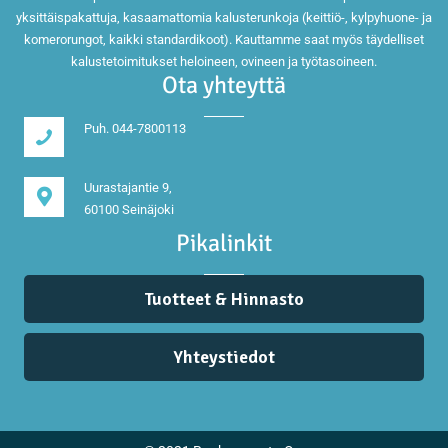
yksittäispakattuja, kasaamattomia kalusterunkoja (keittiö-, kylpyhuone- ja
komerorungot, kaikki standardikoot). Kauttamme saat myös täydelliset
kalustetoimitukset heloineen, ovineen ja työtasoineen.
Ota yhteyttä
Puh. 044-7800113
Uurastajantie 9,
60100 Seinäjoki
Pikalinkit
Tuotteet & Hinnasto
Yhteystiedot