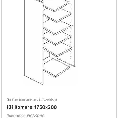
Saatavana useita vaihtoehtoja
KH Komero 1750×288
Tuotekoodi: WCSKOHS