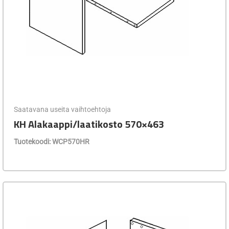
Saatavana useita vaihtoehtoja
KH Alakaappi/laatikosto 570×463
Tuotekoodi: WCP570HR