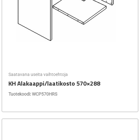
Saatavana useita vaihtoehtoja
KH Alakaappi/laatikosto 570×288
Tuotekoodi: WCP570HRS