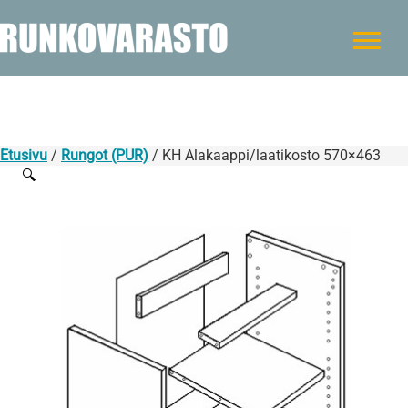
Etusivu
/
Rungot (PUR)
/ KH Alakaappi/laatikosto 570×463
🔍