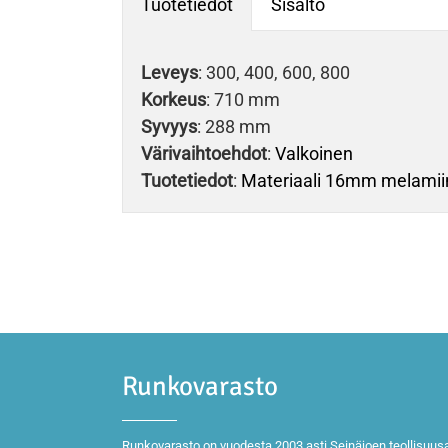
Tuotetiedot
Sisältö
Leveys
: 300, 400, 600, 800
Korkeus
: 710 mm
Syvyys
: 288 mm
Värivaihtoehdot
:
Valkoinen
Tuotetiedot
:
Materiaali 16mm melamiini
Runkovarasto
Runkovarasto on vuodesta 2003 asti Seinäjoen teollisuusa