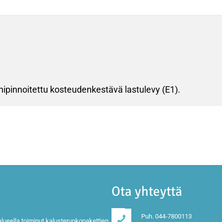
pinnoitettu kosteudenkestävä lastulevy (E1).
Ota yhteyttä
Puh. 044-7800113
lueella toiminut kalusterunkopakettien