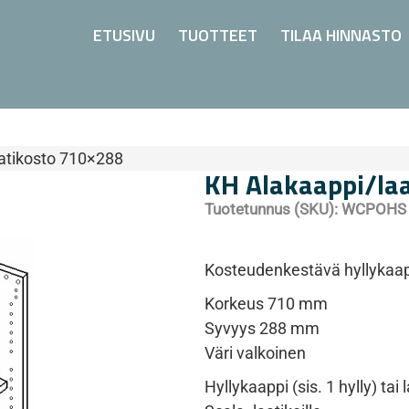
ETUSIVU
TUOTTEET
TILAA HINNASTO
atikosto 710×288
KH Alakaappi/la
Tuotetunnus (SKU):
WCPOHS
Kosteudenkestävä hyllykaap
Korkeus 710 mm
Syvyys 288 mm
Väri valkoinen
Hyllykaappi (sis. 1 hylly) t