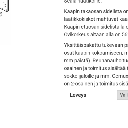
Scala -laatikoille.
Kaapin takaosan sidelista o
laatikkokiskot mahtuvat kaa
Kaapin etuosan sidelistalla 
Ovikorkeus altaan alla on 
Yksittäispakattu tukevaan pah
osat kaapin kokoamiseen, m
mm päistä). Reunanauhoitus
osainen ja toimitus sisältää 
sokkelijaloille ja mm. Cemux 
on 2-osainen ja toimitus sisä
Leveys