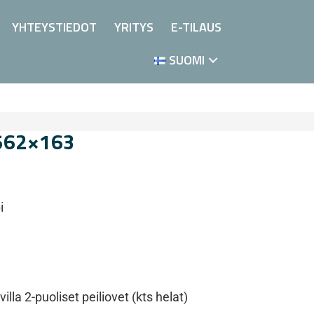
YHTEYSTIEDOT
YRITYS
E-TILAUS
SUOMI
 562×163
i
lla 2-puoliset peiliovet (kts helat)