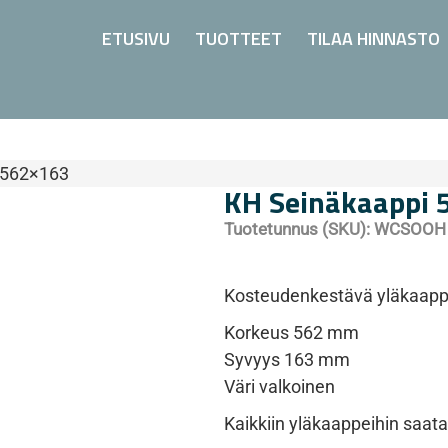
ETUSIVU
TUOTTEET
TILAA HINNASTO
 562×163
KH Seinäkaappi
Tuotetunnus (SKU):
WCSOOH
Kosteudenkestävä yläkaapp
Korkeus 562 mm
Syvyys 163 mm
Väri valkoinen
Kaikkiin yläkaappeihin saatavi