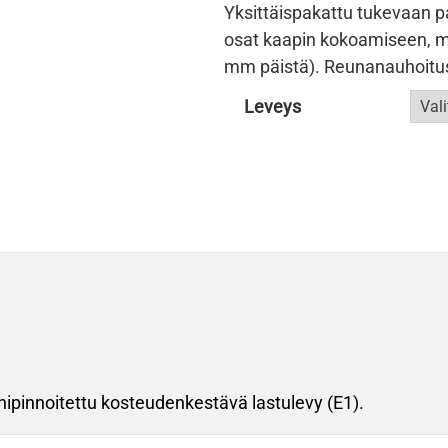
Yksittäispakattu tukevaan pah
osat kaapin kokoamiseen, m
mm päistä). Reunanauhoit
Leveys
pinnoitettu kosteudenkestävä lastulevy (E1).