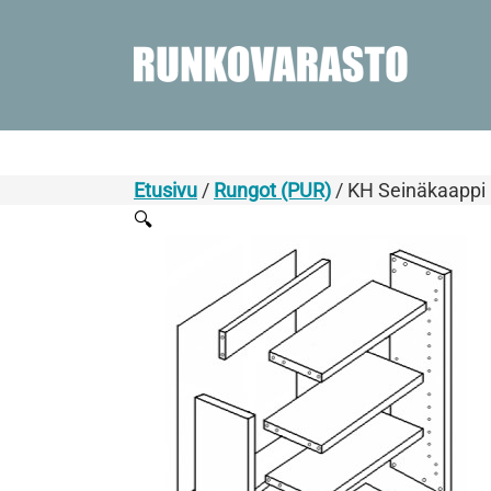
Etusivu
/
Rungot (PUR)
/ KH Seinäkaappi
🔍