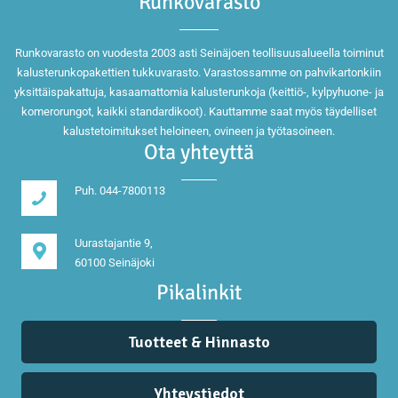
Runkovarasto
Runkovarasto on vuodesta 2003 asti Seinäjoen teollisuusalueella toiminut
kalusterunkopakettien tukkuvarasto. Varastossamme on pahvikartonkiin
yksittäispakattuja, kasaamattomia kalusterunkoja (keittiö-, kylpyhuone- ja
komerorungot, kaikki standardikoot). Kauttamme saat myös täydelliset
kalustetoimitukset heloineen, ovineen ja työtasoineen.
Ota yhteyttä
Puh. 044-7800113
Uurastajantie 9,
60100 Seinäjoki
Pikalinkit
Tuotteet & Hinnasto
Yhteystiedot