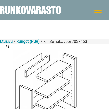
Etusivu
/
Rungot (PUR)
/ KH Seinäkaappi 703×163
🔍