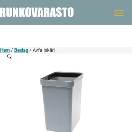
Hem
/
Beslag
/ Avfallskärl
🔍