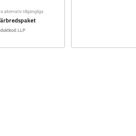
ra alternativ tillgängliga
ärbredspaket
duktkod: LLP