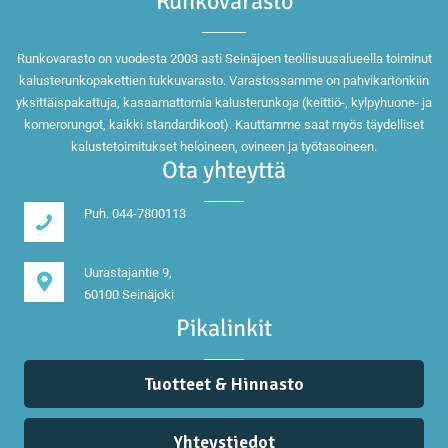
Runkovarasto
Runkovarasto on vuodesta 2003 asti Seinäjoen teollisuusalueella toiminut
kalusterunkopakettien tukkuvarasto. Varastossamme on pahvikartonkiin
yksittäispakattuja, kasaamattomia kalusterunkoja (keittiö-, kylpyhuone- ja
komerorungot, kaikki standardikoot). Kauttamme saat myös täydelliset
kalustetoimitukset heloineen, ovineen ja työtasoineen.
Ota yhteyttä
Puh. 044-7800113
Uurastajantie 9,
60100 Seinäjoki
Pikalinkit
Tuotteet & Hinnasto
Yhteystiedot