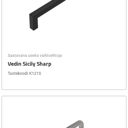
Saatavana useita vaihtoehtoja
Vedin Sicily Sharp
Tuotekoodi: K121S