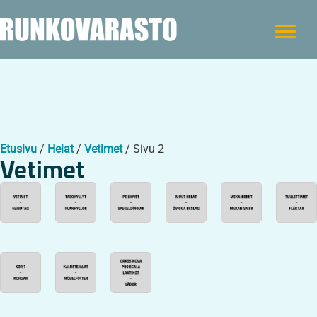
Etusivu
/
Helat
/
Vetimet
/ Sivu 2
Vetimet