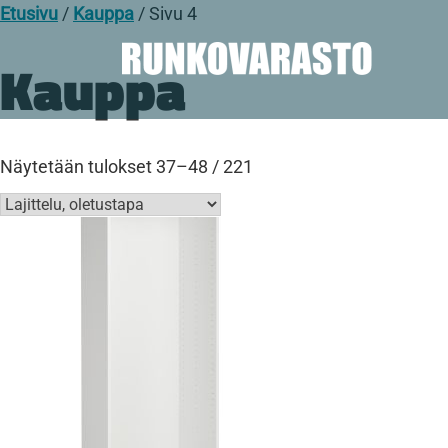
Etusivu
/
Kauppa
/ Sivu 4
Kauppa
Näytetään tulokset 37–48 / 221