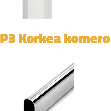
P3 Korkea komero