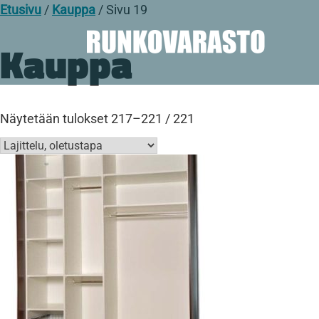
Etusivu
/
Kauppa
/ Sivu 19
Kauppa
Näytetään tulokset 217–221 / 221