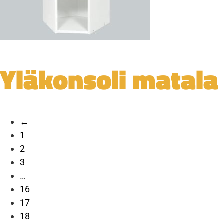
Yläkonsoli matala
←
1
2
3
…
16
17
18