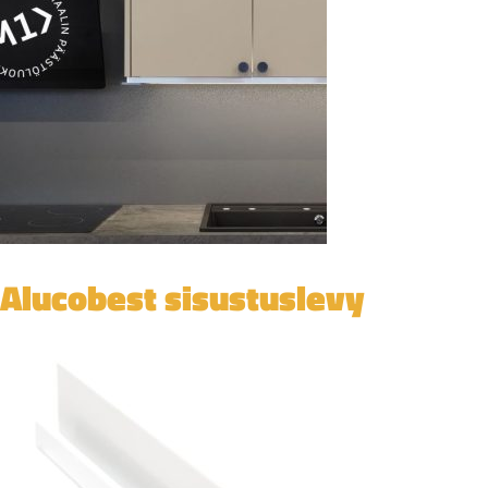
Alucobest sisustuslevy