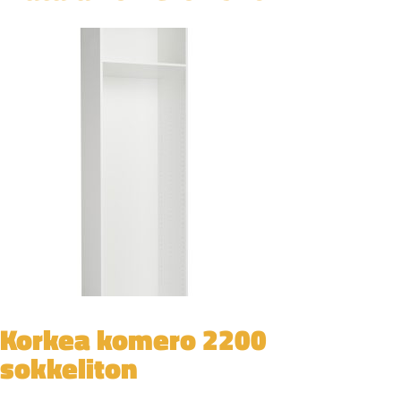
Korkea komero 2200
sokkeliton