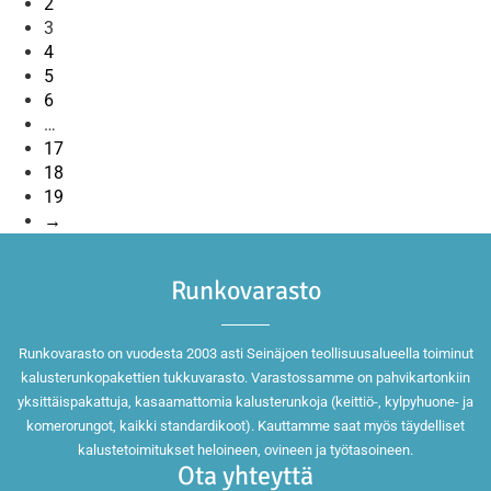
2
3
4
5
6
…
17
18
19
→
Runkovarasto
Runkovarasto on vuodesta 2003 asti Seinäjoen teollisuusalueella toiminut
kalusterunkopakettien tukkuvarasto. Varastossamme on pahvikartonkiin
yksittäispakattuja, kasaamattomia kalusterunkoja (keittiö-, kylpyhuone- ja
komerorungot, kaikki standardikoot). Kauttamme saat myös täydelliset
kalustetoimitukset heloineen, ovineen ja työtasoineen.
Ota yhteyttä