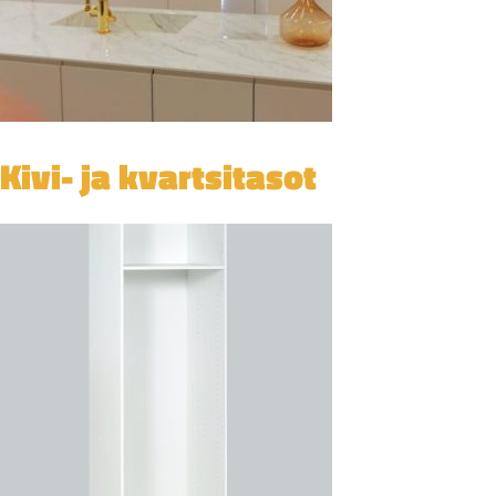
Kivi- ja kvartsitasot