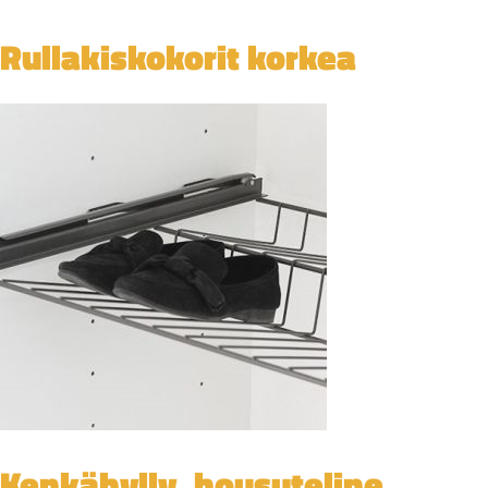
Rullakiskokorit korkea
Kenkähylly, housuteline