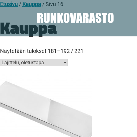
Etusivu
/
Kauppa
/ Sivu 16
Kauppa
Näytetään tulokset 181–192 / 221