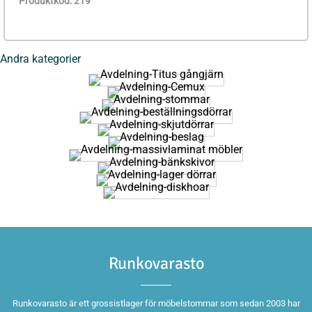
Produktkod: 219
Andra kategorier
Runkovarasto
Runkovarasto är ett grossistlager för möbelstommar som sedan 2003 har