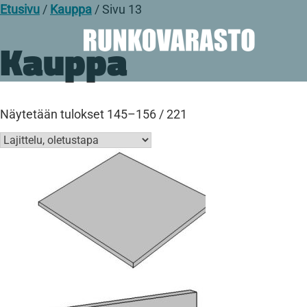
Etusivu
/
Kauppa
/ Sivu 13
Kauppa
Näytetään tulokset 145–156 / 221