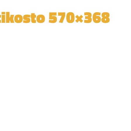
tikosto 570×368