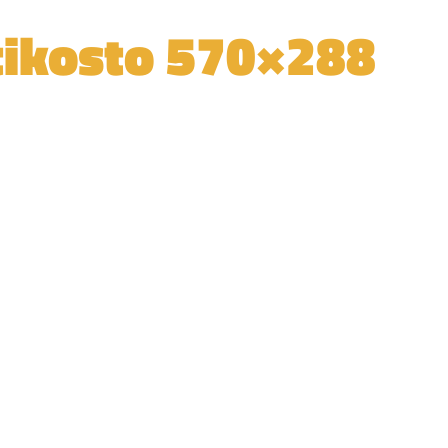
tikosto 570×288